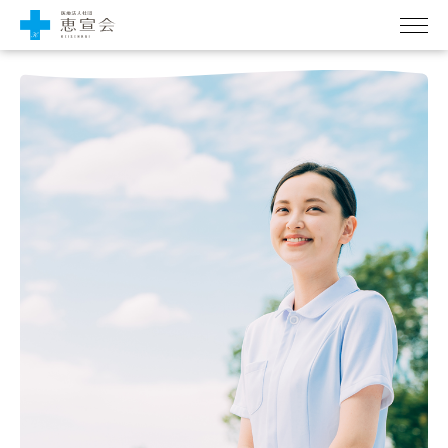
Skip
事業所一覧
to
the
理事長挨拶
content
法人理念
法人沿革
採用情報
お問い合わせ