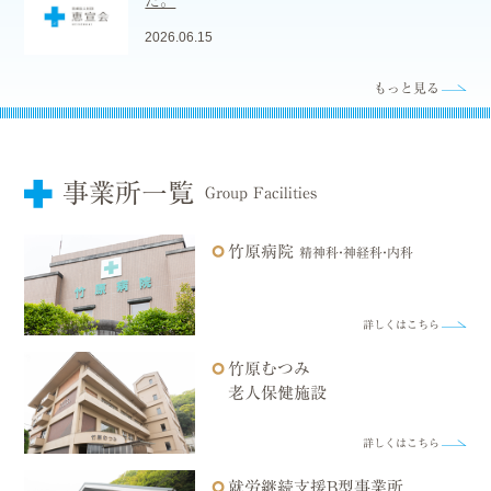
た。
2026.06.15
もっと見る
事業所一覧
Group Facilities
竹原病院
精神科・神経科・内科
詳しくはこちら
竹原むつみ
老人保健施設
詳しくはこちら
就労継続支援B型事業所