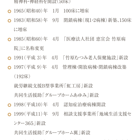
精神科・神経科を開設（50床）
1965（昭和40）年 1月
100床に増床
1983（昭和58）年 9月
閉鎖病棟（現1・2病棟）新築、150床
に増床
1985（昭和60）年 4月
「医療法人社団 恵宣会 竹原病
院」に名称変更
1991（平成 3）年 4月
「竹原むつみ老人保健施設」新設
1997（平成 9）年 4月
管理棟・開放病棟・閉鎖病棟改築
（192床）
就労継続支援B型事業所「虹工房」新設
共同生活援助「グループホームあゆみ」新設
1998（平成10）年 4月
認知症治療病棟開設
1999（平成11）年 9月
相談支援事業所「地域生活支援セ
ンター３６５」新設
共同生活援助「グループホーム翼」新設