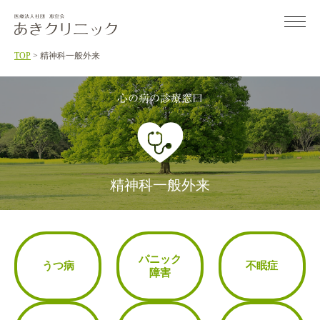
Skip
to
the
content
TOP
>
精神科一般外来
〒736-0082 広島県広島市安芸区船越南3丁目7-12
心の病の診療窓口
082-822-0753
Tel.
精神科一般外来
精神科一般外来
重度認知症デイケア
パニック
あき居宅介護支援事業所
うつ病
不眠症
障害