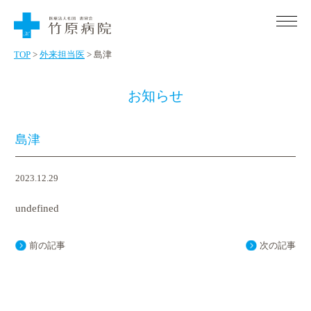
Skip
to
the
content
TOP
>
外来担当医
>
島津
お知らせ
〒725-0012 広島県竹原市下野町650番地
診療時間 月～土 9：00～12：00
初診の場合はご予約が必要です。
島津
外来受診・入院のご案内
2023.12.29
外来受診のご案内
医療・福祉関係機関の方へ
undefined
入院のご案内
患者さまご紹介の流れ
当院について
前の記事
次の記事
地域医療福祉連携室について
病院概要
お電話でのご予約・ご相談
0846-22-0963
認知症初期集中支援チームについて
看護について
Tel.