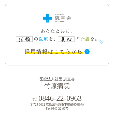
認知症カフェについて
作業療法について
メールでのご相談
その他支援について
ご相談フォーム
採用情報はこちらから
医療法人社団 恵宣会
竹原病院
0846-22-0963
Tel.
〒725-0012 広島県竹原市下野町650番地
Fax.0846-22-9675