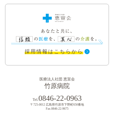
認知症カフェについて
作業療法について
メールでのご相談
その他支援について
ご相談フォーム
採用情報はこちらから
医療法人社団 恵宣会
竹原病院
0846-22-0963
Tel.
〒725-0012 広島県竹原市下野町650番地
Fax.0846-22-9675