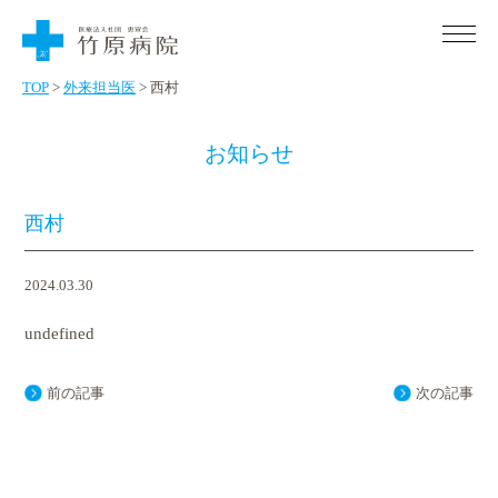
Skip
to
the
content
TOP
>
外来担当医
>
西村
お知らせ
〒725-0012 広島県竹原市下野町650番地
診療時間 月～土 9：00～12：00
初診の場合はご予約が必要です。
西村
外来受診・入院のご案内
2024.03.30
外来受診のご案内
医療・福祉関係機関の方へ
undefined
入院のご案内
患者さまご紹介の流れ
当院について
前の記事
次の記事
地域医療福祉連携室について
病院概要
お電話でのご予約・ご相談
0846-22-0963
認知症初期集中支援チームについて
看護について
Tel.