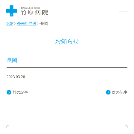
Skip
to
the
content
TOP
>
外来担当医
>
長岡
お知らせ
〒725-0012 広島県竹原市下野町650番地
診療時間 月～土 9：00～12：00
初診の場合はご予約が必要です。
長岡
外来受診・入院のご案内
2023.03.20
外来受診のご案内
医療・福祉関係機関の方へ
入院のご案内
前の記事
次の記事
患者さまご紹介の流れ
当院について
地域医療福祉連携室について
病院概要
お電話でのご予約・ご相談
0846-22-0963
認知症初期集中支援チームについて
看護について
Tel.