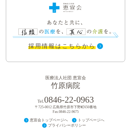
認知症カフェについて
作業療法について
メールでのご相談
その他支援について
ご相談フォーム
採用情報はこちらから
医療法人社団 恵宣会
竹原病院
0846-22-0963
Tel.
〒725-0012 広島県竹原市下野町650番地
Fax.0846-22-9675
恵宣会トップページへ
トップページへ
プライバシーポリシー